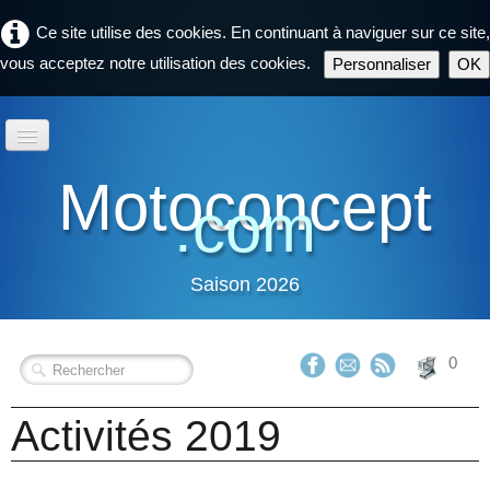
Ce site utilise des cookies. En continuant à naviguer sur ce site,
vous acceptez notre utilisation des cookies.
Personnaliser
OK
Accueil
Motoconcept
.com
Activités 2026
CrackingMechanics
Saison 2026
Partenaires
Contactez nous
0
Activités 2019