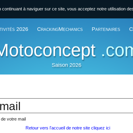
n continuant à naviguer sur ce site, vous acceptez notre utilisation d
tivités 2026
CrackingMechanics
Partenaires
C
Motoconcept
.co
Saison 2026
mail
n de votre mail
Retour vers l'accueil de notre site cliquez ici