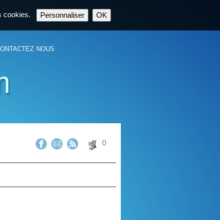
es cookies.
Personnaliser
OK
ontactez nous
m
0