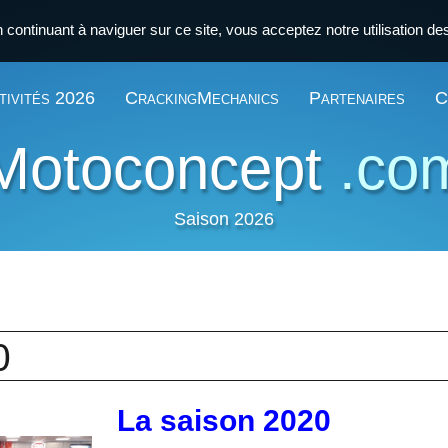
n continuant à naviguer sur ce site, vous acceptez notre utilisation d
tivités 2026
CrackingMechanics
Partenaires
C
Motoconcept
.co
Saison 2026
0
La saison 2020