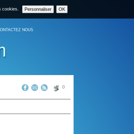
es cookies.
Personnaliser
OK
ontactez nous
m
0