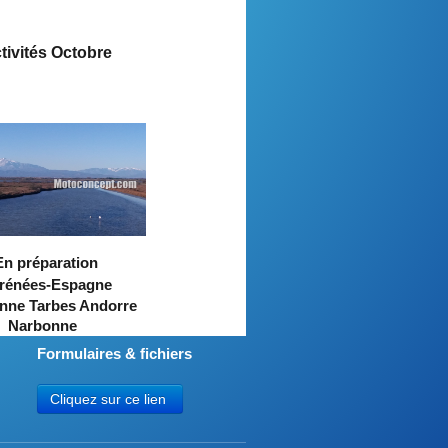
tivités Octobre
En préparation
rénées-Espagne
nne Tarbes Andorre
Narbonne
Formulaires & fichiers
Cliquez sur ce lien