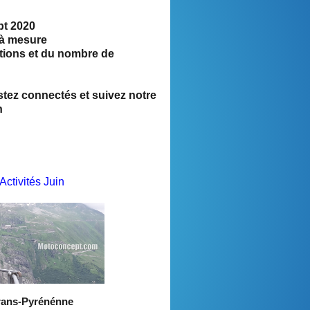
pt 2020
t à mesure
ations et du nombre de
 suivez notre
n
Activités Juin
rans-Pyrénénne