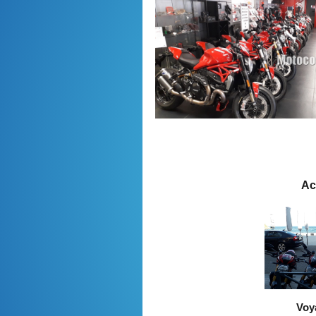
Act
Voy