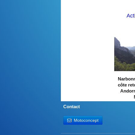
Acti
Narbonn
côte ret
Andorr
Contact
Motoconcept