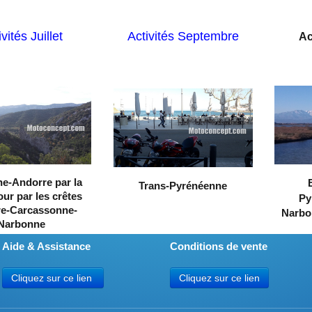
vités Juillet
Activités Septembre
Ac
e-Andorre par la
Trans-Pyrénéenne
our par les crêtes
Py
e-Carcassonne-
Narbo
Narbonne
Aide & Assistance
Conditions de vente
Cliquez sur ce lien
Cliquez sur ce lien